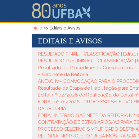
Pular para o conteúdo principal
Início
>>
Editais e Avisos
EDITAIS E AVISOS
RESULTADO FINAL – CLASSIFICAÇÃO | Edital 
RESULTADO PRELIMINAR – CLASSIFICAÇÃO | E
Resultado do Procedimento Complementar de 
– Gabinete da Reitoria
ANEXO IV - CONVOCAÇÃO PARA O PROCEDIME
Resultado da Etapa de Habilitação para Entre
Edital nº 02/2026 de Retificação do Edital 
EDITAL nº 01/2026 - PROCESSO SELETIVO 
DA REITORIA
EDITAL INTERNO GABINETE DA REITORIA Nº
CONTRATAÇÃO DE ESTAGIÁRIOS/AS PARA E
PROCESSO SELETIVO SIMPLIFICADO DESTINA
REITORIA, NO PROJETO "UFBA MOSTRA SUA C