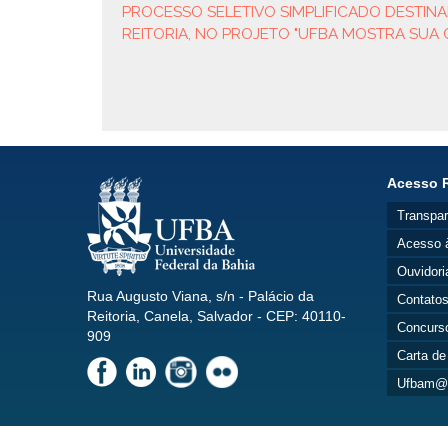
PROCESSO SELETIVO SIMPLIFICADO DESTINA
REITORIA, NO PROJETO "UFBA MOSTRA SUA C
Acesso 
Transpar
Acesso 
Ouvidori
Rua Augusto Viana, s/n - Palácio da
Contato
Reitoria, Canela, Salvador - CEP: 40110-
Concurs
909
Carta de
Ufbam@i