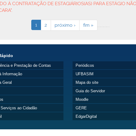
DO À CONTRATAÇÃO DE ESTAGIÁRIOS(AS) PARA ESTÁGIO NÃO
ARA".
1
2
próximo ›
fim »
Rápido
ência e Prestação de Contas
Periódicos
à Informação
UFBASIM
a Geral
Mapa do site
s
Guia do Servidor
os
Moodle
 Serviços ao Cidadão
GERE
l
EdgarDigital