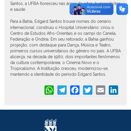
Santos, a UFBA floresceu nas áreas de artes, humanidades
e saúde.
Para a
Bahia, Edgard Santos trouxe nomes do cenário
internacional; construiu o Hospital Universitário; criou o
Centro de Estudos Afro-Orientais e os campi do Canela,
Federação e Ondina. Em seu reitorado, a Bahia ganhou
projeção, com destaque para Dança, Música e Teatro,
primeiros cursos universitários do gênero no país. A UFBA
alicerça, na década de 1960, dois importantes fenômenos
da cultura contemporânea: o Cinema Novo e o
Tropicalismo. A Instituição cresceu, modernizou-se,
mantendo a identidade do período Edgard Santos.
WhatsApp
Telegram
Facebook
Twitter
Email
Li