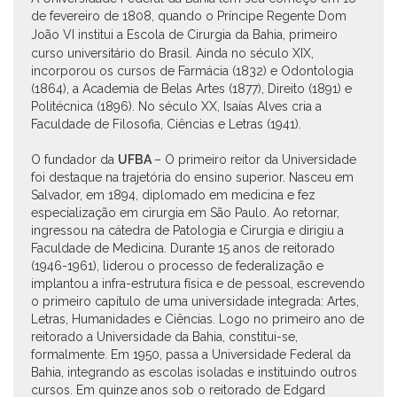
de fevereiro de 1808, quando o Príncipe Regente Dom
João VI institui a Escola
de Cirurgia da Bahia, primeiro
curso universitário do Brasil. Ainda no século XIX,
incorporou os cursos de Farmácia (1832) e Odontologia
(1864), a Academia de Belas Artes (1877), Direito (1891) e
Politécnica (1896). No século XX, Isaías Alves cria a
Faculdade de Filosofia, Ciências e Letras (1941).
O fundador da
UFBA
– O primeiro reitor da Universidade
foi destaque na trajetória do ensino superior. Nasceu em
Salvador, em 1894, diplomado em medicina e fez
especialização em cirurgia em São Paulo. Ao retornar,
ingressou na cátedra de Patologia e Cirurgia e dirigiu a
Faculdade de Medicina. Durante 15 anos de reitorado
(1946-1961), liderou o processo de federalização e
implantou a infra-estrutura física e de pessoal, escrevendo
o primeiro capítulo de uma universidade integrada: Artes,
Letras, Humanidades e Ciências. Logo no primeiro ano de
reitorado a Universidade da Bahia, constitui-se,
formalmente. Em 1950, passa a Universidade Federal da
Bahia, integrando as escolas isoladas e instituindo outros
cursos. Em quinze anos sob o reitorado de Edgard