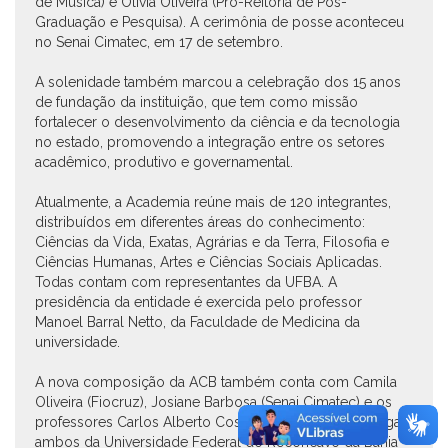
de Música) e Olívia Oliveira (Pró-Reitoria de Pós-
Graduação e Pesquisa). A cerimônia de posse aconteceu
no Senai Cimatec, em 17 de setembro.
A solenidade também marcou a celebração dos 15 anos
de fundação da instituição, que tem como missão
fortalecer o desenvolvimento da ciência e da tecnologia
no estado, promovendo a integração entre os setores
acadêmico, produtivo e governamental.
Atualmente, a Academia reúne mais de 120 integrantes,
distribuídos em diferentes áreas do conhecimento:
Ciências da Vida, Exatas, Agrárias e da Terra, Filosofia e
Ciências Humanas, Artes e Ciências Sociais Aplicadas.
Todas contam com representantes da UFBA. A
presidência da entidade é exercida pelo professor
Manoel Barral Netto, da Faculdade de Medicina da
universidade.
A nova composição da ACB também conta com Camila
Oliveira (Fiocruz), Josiane Barbosa (Senai Cimatec) e os
professores Carlos Alberto Costa e Júlio César Nóbrega,
ambos da Universidade Federal do Recôncavo da Bahia