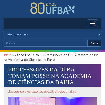
Pular para o conteúdo principal
Toggle
navigati
Busc
Buscar
Formulário de busca
Buscar
Início
>>
Ufba Em Pauta
>>
Professores da UFBA tomam posse
na Academia de Ciências da Bahia
PROFESSORES DA UFBA
TOMAM POSSE NA ACADEMIA
DE CIÊNCIAS DA BAHIA
Enviado por
imprensa
em sex, 26/09/2025 - 18:45