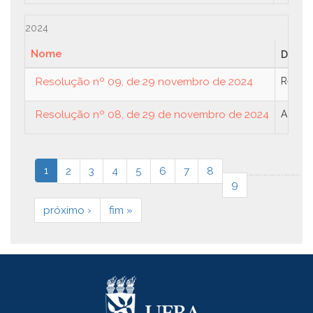
2024
Nome
Descr
Resolução nº 09, de 29 novembro de 2024
Regula
Resolução nº 08, de 29 de novembro de 2024
Altera
1
2
3
4
5
6
7
8
9
próximo ›
fim »