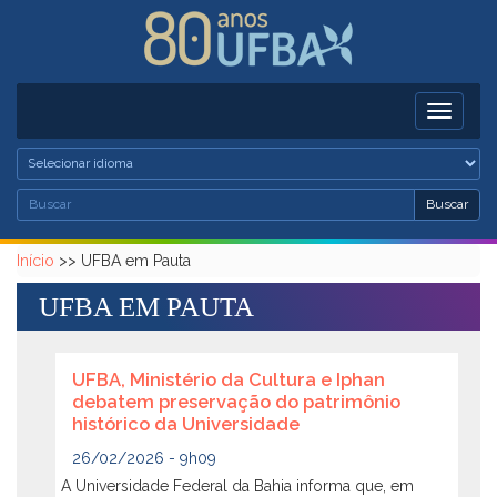
Pular para o conteúdo principal
Toggle
navigati
Busc
Buscar
Formulário de busca
Buscar
Início
>>
UFBA em Pauta
UFBA EM PAUTA
UFBA, Ministério da Cultura e Iphan
debatem preservação do patrimônio
histórico da Universidade
26/02/2026 - 9h09
A Universidade Federal da Bahia informa que, em