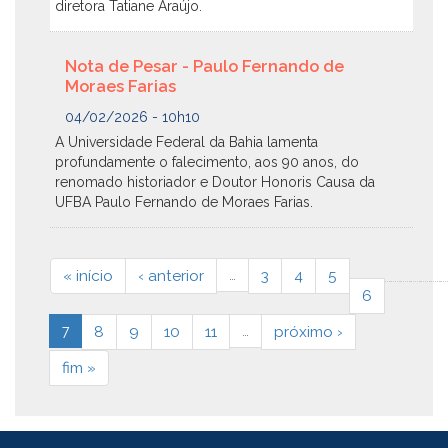
diretora Tatiane Araújo.
Nota de Pesar - Paulo Fernando de
Moraes Farias
04/02/2026 - 10h10
A Universidade Federal da Bahia lamenta
profundamente o falecimento, aos 90 anos, do
renomado historiador e Doutor Honoris Causa da
UFBA Paulo Fernando de Moraes Farias.
« início
‹ anterior
…
3
4
5
6
7
8
9
10
11
…
próximo ›
fim »