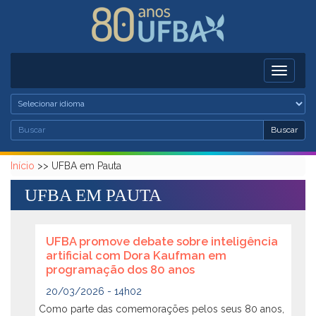
Pular para o conteúdo principal
Toggle
navigati
Busc
Buscar
Formulário de busca
Buscar
Início
>>
UFBA em Pauta
UFBA EM PAUTA
UFBA promove debate sobre inteligência
artificial com Dora Kaufman em
programação dos 80 anos
20/03/2026 - 14h02
Como parte das comemorações pelos seus 80 anos,