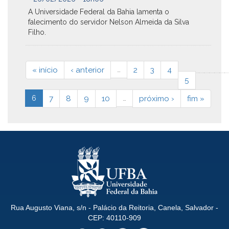
A Universidade Federal da Bahia lamenta o
falecimento do servidor Nelson Almeida da Silva
Filho.
« início
‹ anterior
…
2
3
4
5
6
7
8
9
10
…
próximo ›
fim »
Rua Augusto Viana, s/n - Palácio da Reitoria, Canela, Salvador -
CEP: 40110-909