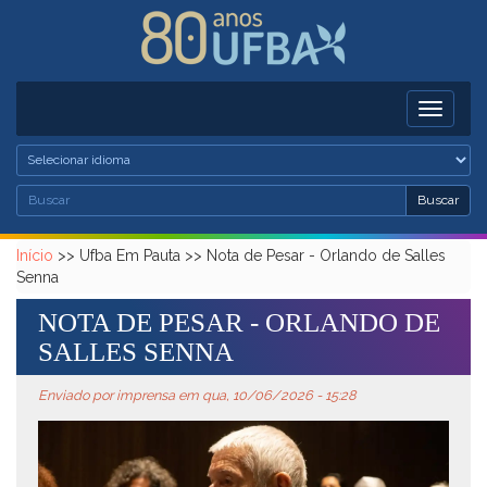
Pular para o conteúdo principal
Toggle
navigati
Busc
Buscar
Formulário de busca
Buscar
Início
>>
Ufba Em Pauta
>>
Nota de Pesar - Orlando de Salles
Senna
NOTA DE PESAR - ORLANDO DE
SALLES SENNA
Enviado por
imprensa
em qua, 10/06/2026 - 15:28