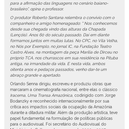
para a afirmação das linguagens no cenário baiano-
brasileiro”, opina o professor.
O produtor Roberto Santana relembra o convívio com o
companheiro e amigo homenageado: " Nos conhecemos
desde sua chegada vindo das alturas da Chapada
(Lençóis). Anos 60 do século passado. Daí em diante
formamos juntos em muitas lutas. No CPC, no Vila Velha,
no Nós por Exemplo, no jornal IC, na Fundação Teatro
Castro Alves, na montagem da peça Marília de Dirceu no
próprio TCA, nos churrascos em sua residência na Pituba
antiga, na irmandade da vida. E nesta vida, ambos
oitenta anos e pedaços passados, venho dar-te um
abraço grande e apertado.
Orlando Senna dirigiu, escreveu e produziu obras que
marcaram a cinematografia nacional, entre elas o clássico
Iracema, Uma Transa Amazônica
, codirigido com Jorge
Bodanzky e reconhecido internacionalmente por sua
crítica aos impactos sociais da ocupação da Amazônia
durante a ditadura militar. Além da produção artística, teve
papel fundamental na formulação de políticas públicas
para o audiovisual. Foi secretário do Audiovisual do