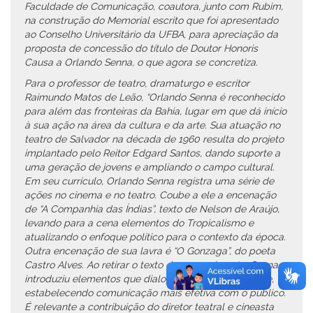
Faculdade de Comunicação, coautora, junto com Rubim,
na construção do Memorial escrito que foi apresentado
ao Conselho Universitário da UFBA, para apreciação da
proposta de concessão do título de Doutor Honoris
Causa a Orlando Senna, o que agora se concretiza.
Para o professor de teatro, dramaturgo e escritor
Raimundo Matos de Leão, “Orlando Senna é reconhecido
para além das fronteiras da Bahia, lugar em que dá início
à sua ação na área da cultura e da arte. Sua atuação no
teatro de Salvador na década de 1960 resulta do projeto
implantado pelo Reitor Edgard Santos, dando suporte a
uma geração de jovens e ampliando o campo cultural.
Em seu currículo, Orlando Senna registra uma série de
ações no cinema e no teatro. Coube a ele a encenação
de “A Companhia das Índias”, texto de Nelson de Araújo,
levando para a cena elementos do Tropicalismo e
atualizando o enfoque político para o contexto da época.
Outra encenação de sua lavra é “O Gonzaga”, do poeta
Castro Alves. Ao retirar o texto do esquecimento, Senna
introduziu elementos que dialogavam com o presente,
estabelecendo comunicação mais efetiva com o público.
É relevante a contribuição do diretor teatral e cineasta