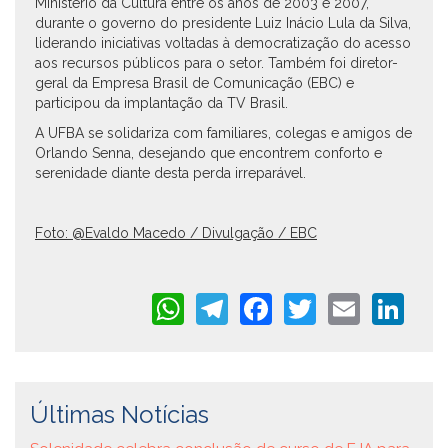
Ministério da Cultura entre os anos de 2003 e 2007,
durante o governo do presidente Luiz Inácio Lula da Silva,
liderando iniciativas voltadas à democratização do acesso
aos recursos públicos para o setor. Também foi diretor-
geral da Empresa Brasil de Comunicação (EBC) e
participou da implantação da TV Brasil.
A UFBA se solidariza com familiares, colegas e amigos de
Orlando Senna, desejando que encontrem conforto e
serenidade diante desta perda irreparável.
Foto: @Evaldo Macedo / Divulgação / EBC
WhatsApp
Telegram
Facebook
Twitter
Email
Li
Últimas Notícias