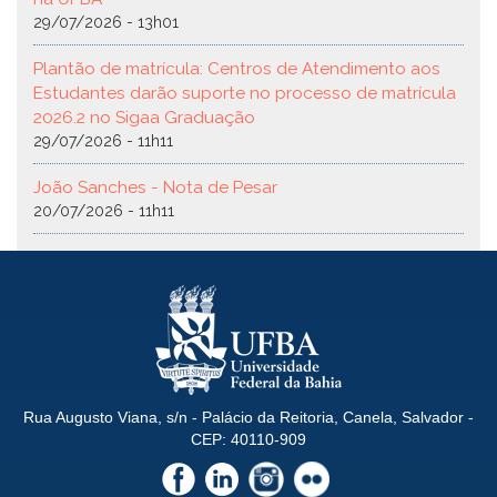
29/07/2026 - 13h01
Plantão de matrícula: Centros de Atendimento aos
Estudantes darão suporte no processo de matrícula
2026.2 no Sigaa Graduação
29/07/2026 - 11h11
João Sanches - Nota de Pesar
20/07/2026 - 11h11
Rua Augusto Viana, s/n - Palácio da Reitoria, Canela, Salvador -
CEP: 40110-909