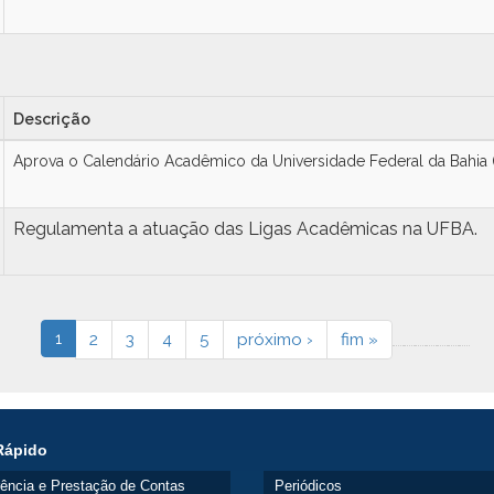
Descrição
Aprova o Calendário Acadêmico da Universidade Federal da Bahia (
Regulamenta a atuação das Ligas Acadêmicas na UFBA.
1
2
3
4
5
próximo ›
fim »
Rápido
ência e Prestação de Contas
Periódicos