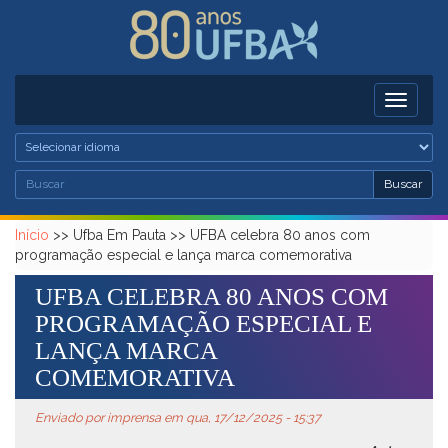
Pular para o conteúdo principal
Toggle
navigati
Busc
Buscar
Formulário de busca
Buscar
Início
>>
Ufba Em Pauta
>>
UFBA celebra 80 anos com
programação especial e lança marca comemorativa
UFBA CELEBRA 80 ANOS COM
PROGRAMAÇÃO ESPECIAL E
LANÇA MARCA
COMEMORATIVA
Enviado por
imprensa
em qua, 17/12/2025 - 15:37