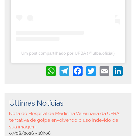
Um post compartilhado por UFBA (@ufba.oficial)
WhatsApp
Telegram
Facebook
Twitter
Email
Li
Últimas Notícias
Nota do Hospital de Medicina Veterinária da UFBA:
tentativa de golpe envolvendo o uso indevido de
sua imagem
07/08/2026 - 18h06